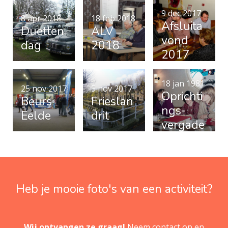
en
9 dec 2017
8 apr 2018
18 feb 2018
Afsluita
Duetten
ALV
vond
dag
2018
2017
18 jan 1981
25 nov 2017
5 nov 2017
Oprichti
Beurs
Frieslan
ngs­
Eelde
drit
vergade
ring
Katteru
gclub
Heb je mooie foto's van een activiteit?
Wij ontvangen ze graag!
Neem contact op en