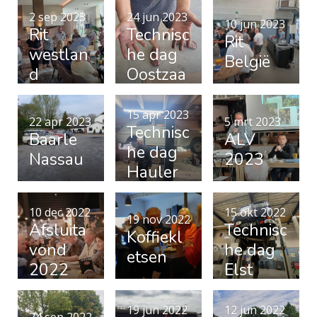
2 sep 2023
24 jun 2023
10 jun 2023
Rit
Technisc
Rit
westlan
he dag
België
d
Oostzaa
n
15 apr 2023
22 apr 2023
5 mrt 2023
Technisc
Baarle
ALV
he dag
Nassau
2023
Hauler
wijk
10 dec 2022
15 okt 2022
19 nov 2022
Afsluita
Technisc
Koffiekl
vond
he dag
etsen
2022
Elst
19 jun 2022
12 jun 2022
24 sep 2022