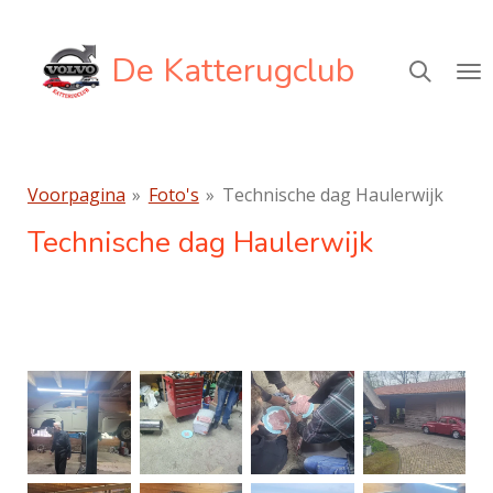
Ga
direct
De Katterugclub
naar
de
hoofdinhoud
Voorpagina
»
Foto's
»
Technische dag Haulerwijk
Technische dag Haulerwijk