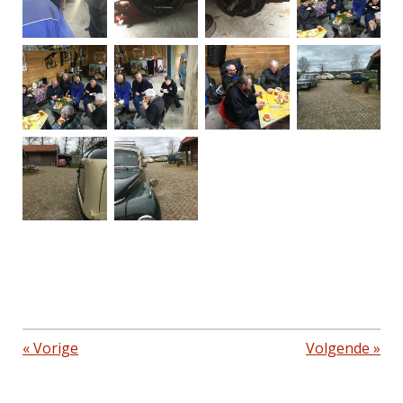
«
Vorige
Volgende
»