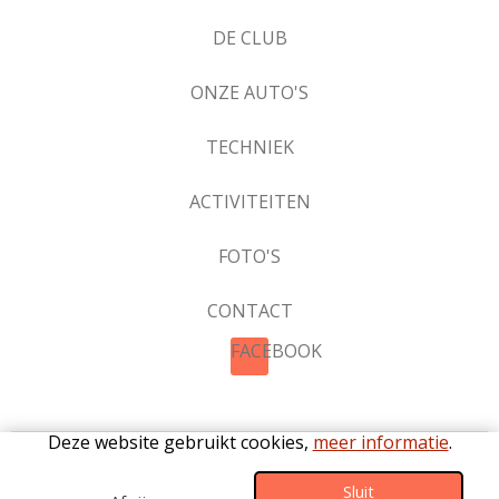
DE CLUB
ONZE AUTO'S
TECHNIEK
ACTIVITEITEN
FOTO'S
CONTACT
FACEBOOK
Deze website gebruikt cookies,
meer informatie
.
©2026 De Katterugclub |
Privacy
|
Cookies
|
Statuten
|
Sluit
Huishoudelijk reglement
|
Vrijwaringsverklaring