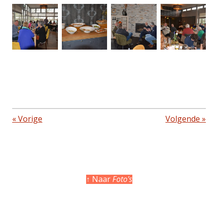
«
Vorige
Volgende
»
↑ Naar
Foto's