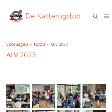
Ga
direct
De Katterugclub
naar
de
hoofdinhoud
Voorpagina
»
Foto's
»
ALV 2023
ALV 2023