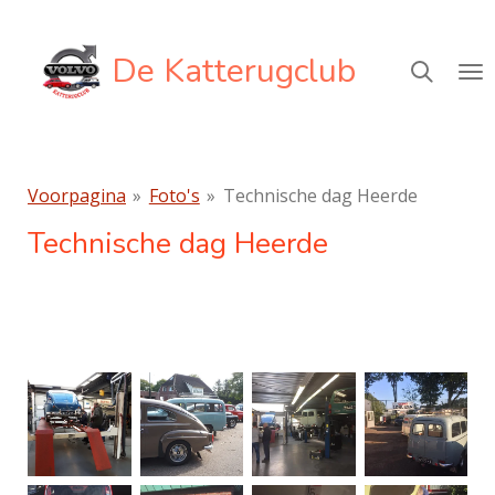
Ga
direct
De Katterugclub
naar
de
hoofdinhoud
Voorpagina
»
Foto's
»
Technische dag Heerde
Technische dag Heerde