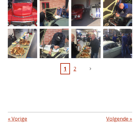
1
2
«
Vorige
Volgende
»