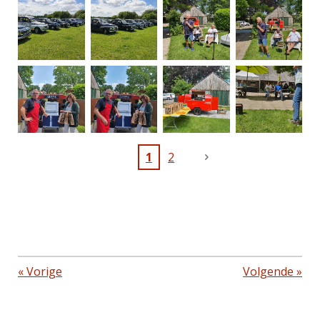
1
2
«
Vorige
Volgende
»