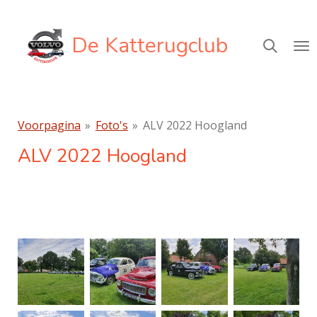
Ga
direct
De Katterugclub
naar
de
hoofdinhoud
Voorpagina
»
Foto's
»
ALV 2022 Hoogland
ALV 2022 Hoogland