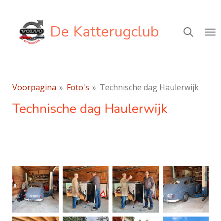
Ga
direct
De Katterugclub
naar
de
hoofdinhoud
Voorpagina
»
Foto's
»
Technische dag Haulerwijk
Technische dag Haulerwijk