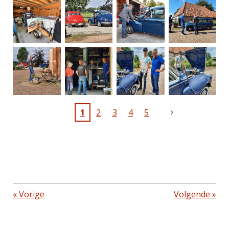
1
2
3
4
5
«
Vorige
Volgende
»