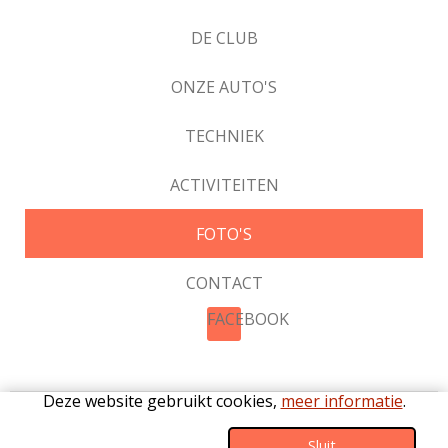
DE CLUB
ONZE AUTO'S
TECHNIEK
ACTIVITEITEN
FOTO'S
CONTACT
FACEBOOK
Deze website gebruikt cookies,
meer informatie
.
©2026 De Katterugclub |
Privacy
|
Cookies
|
Statuten
|
Sluit