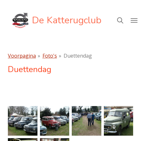
Ga
direct
De Katterugclub
naar
de
hoofdinhoud
Voorpagina
»
Foto's
»
Duettendag
Duettendag