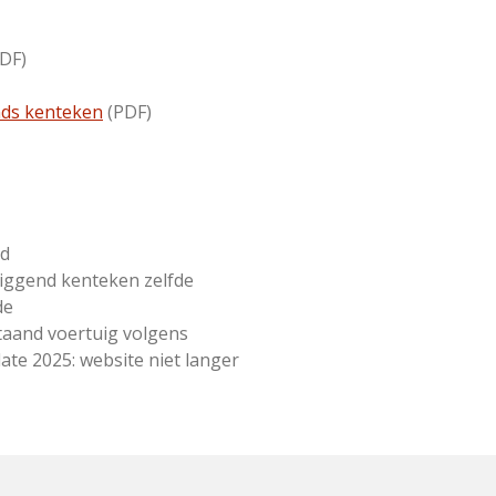
DF)
nds kenteken
(PDF)
gd
iggend kenteken zelfde
de
aand voertuig volgens
ate 2025: website niet langer