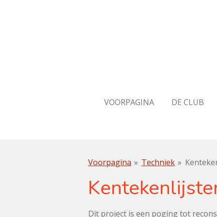
Ga
direct
naar
de
hoofdinhoud
VOORPAGINA
DE CLUB
Voorpagina
»
Techniek
»
Kenteken
Kentekenlijste
Dit project is een poging tot reconst