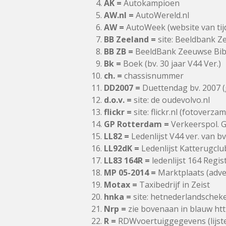
AK =
Autokampioen
AW.nl =
AutoWereld.nl
AW =
AutoWeek (website van tijd
BB Zeeland =
site: Beeldbank Z
BB ZB =
BeeldBank Zeeuwse Bib
Bk =
Boek (bv. 30 jaar V44 Ver.)
ch. =
chassisnummer
DD2007 =
Duettendag bv. 2007 (
d.o.v. =
site: de oudevolvo.nl
flickr =
site: flickr.nl (fotoverz
GP Rotterdam =
Verkeerspol. 
LL82 =
Ledenlijst V44 ver. van bv
LL92dK =
Ledenlijst Katterugclu
LL83 164R =
ledenlijst 164 Regis
MP 05-2014 =
Marktplaats (adver
Motax =
Taxibedrijf in Zeist
hnka =
site: hetnederlandscheke
Nrp =
zie bovenaan in blauw htt
R =
RDWvoertuiggegevens (lijst