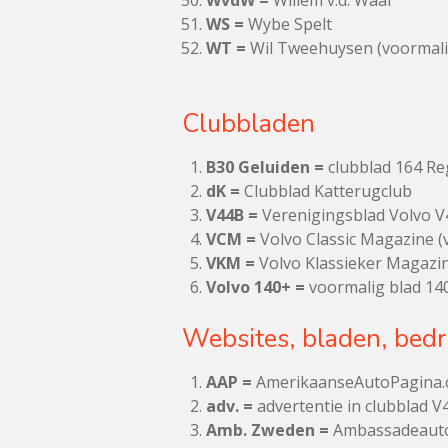
WvdW =
Willem v.d. Waal
WS =
Wybe Spelt
WT =
Wil Tweehuysen (voormalig
Clubbladen
B30 Geluiden =
clubblad 164 Re
dK =
Clubblad Katterugclub
V44B =
Verenigingsblad Volvo V
VCM =
Volvo Classic Magazine (
VKM =
Volvo Klassieker Magazin
Volvo 140+ =
voormalig blad 140
Websites, bladen, bedri
AAP =
AmerikaanseAutoPagina
adv. =
advertentie in clubblad V
Amb. Zweden =
Ambassadeauto