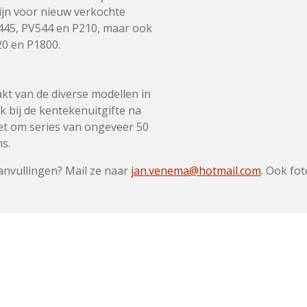
ijn voor nieuw verkochte
445,
PV544 en
P210, m
aar ook
20 en
P1800.
akt van de diverse modellen in
 bij de kentekenuitgifte na
et om series van ongeveer 50
s.
aanvullingen? Mail ze naar
jan.venema@hotmail.com
. Ook fot