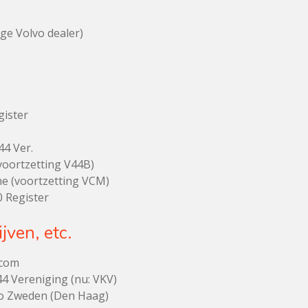
e Volvo dealer)
gister
44 Ver.
voortzetting V44B)
e (voortzetting VCM)
 Register
jven, etc.
.com
44 Vereniging (nu: VKV)
 Zweden (Den Haag)