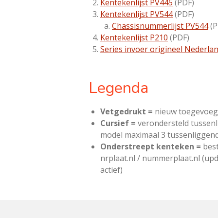
Kentekenlijst PV445
(PDF)
Kentekenlijst PV544
(PDF)
Chassisnummerlijst PV544
(P
Kentekenlijst P210
(PDF)
Series invoer origineel Nederla
Legenda
Vetgedrukt =
nieuw toegevoe
Cursief =
verondersteld tussenl
model maximaal 3 tussenliggen
Onderstreept kenteken =
best
nrplaat.nl / nummerplaat.nl (upd
actief)