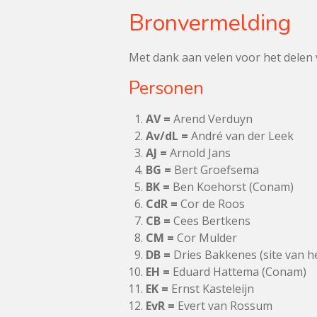
Bronvermelding
Met dank aan velen voor het delen
Personen
AV =
Arend Verduyn
Av/dL =
André van der Leek
AJ =
Arnold Jans
BG =
Bert Groefsema
BK =
Ben Koehorst (Conam)
CdR =
Cor de Roos
CB =
Cees Bertkens
CM =
Cor Mulder
DB =
Dries Bakkenes (site van he
EH =
Eduard Hattema (Conam)
EK =
Ernst Kasteleijn
EvR =
Evert van Rossum