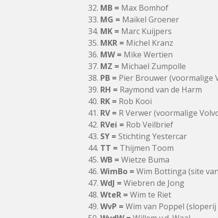
MB =
Max Bomhof
MG =
Maikel Groener
MK =
Marc Kuijpers
MKR =
Michel Kranz
MW =
Mike Wertien
MZ =
Michael Zumpolle
PB =
Pier Brouwer (voormalige V
RH =
Raymond van de Harm
RK =
Rob Kooi
RV =
R Verwer (voormalige Volvo
RVei =
Rob Veilbrief
SY =
Stichting Yestercar
TT =
Thijmen Toom
WB =
Wietze Buma
WimBo =
Wim Bottinga (site van 
WdJ =
Wiebren de Jong
WteR =
Wim te Riet
WvP =
Wim van Poppel (sloperij