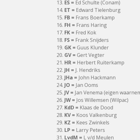
ES =
Ed Schulte (Conam)
ET =
Edward Tielenburg
FB =
Frans Boerkamp
FH =
Frans Haring
FK =
Fred Kok
FS =
Frank Snijders
GK =
Guus Klunder
GV =
Gert Vegter
HR =
Herbert Ruiterkamp
JH =
J. Hendriks
JHa =
John Hackmann
JO =
Jan Ooms
JV =
Jan Venema (eigen waarnem
JW =
Jos Willemsen (Wilpac)
KdD =
Klaas de Dood
KV =
Koos Valkenburg
KZ =
Kees Zwinkels
LP =
Larry Peters
LvdM =
L v/d Meulen