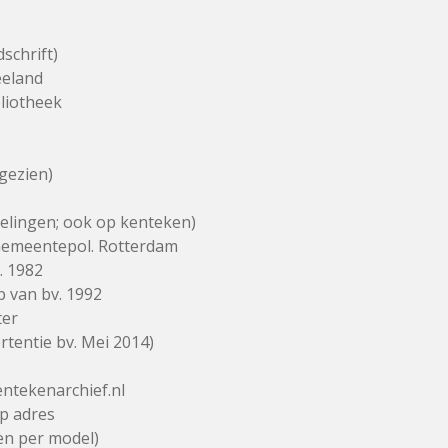
schrift)
eeland
liotheek
gezien)
amelingen; ook op kenteken)
Gemeentepol. Rotterdam
. 1982
b van bv. 1992
ter
tentie bv. Mei 2014)
ntekenarchief.nl
p adres
en per model)