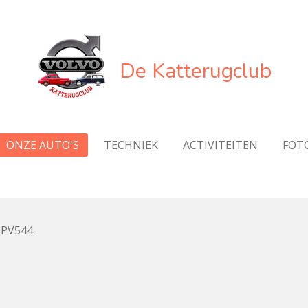
De Katterugclub
ONZE AUTO'S
TECHNIEK
ACTIVITEITEN
FOTO
 PV544