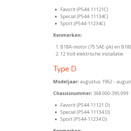
Favorit (P544-11121C)
Special (P544-11134C)
Sport (P544-11234C)
Kenmerken:
B18A-motor (75 SAE-pk) en B18D 
12 Volt elektrische installatie.
Type D
Modeljaar:
augustus 1962 - augus
Chassisnummer:
368.000-395.099
Favorit (P544-11121 D)
Special (P544-11134 D)
Sport (P544-11234 D)
Kenmerken: