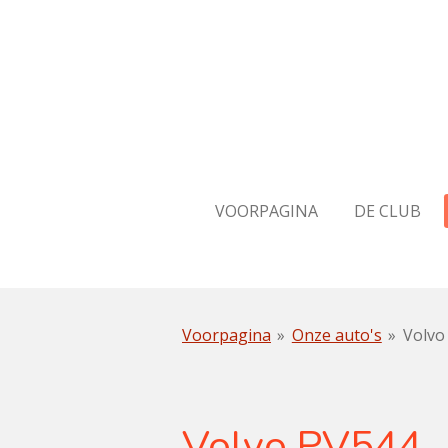
Ga
direct
naar
de
hoofdinhoud
VOORPAGINA
DE CLUB
Voorpagina
»
Onze auto's
»
Volvo
Volvo PV544