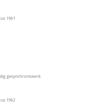
tus 1961
edig gesynchroniseerd.
tus 1962