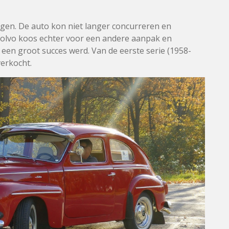
digen. De auto kon niet langer concurreren en
Volvo koos echter voor een andere aanpak en
e een groot succes werd. Van de eerste serie (1958-
erkocht.