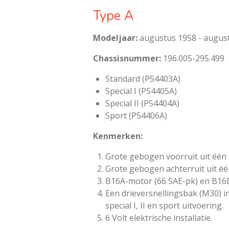
Type A
Modeljaar:
augustus 1958 - augus
Chassisnummer:
196.005-295.499
Standard (P54403A)
Special I (P54405A)
Special II (P54404A)
Sport (P54406A)
Kenmerken:
Grote gebogen voorruit uit één 
Grote gebogen achterruit uit éé
B16A-motor (66 SAE-pk) en B16B 
Een drieversnellingsbak (M30) in
special I, II en sport uitvoering.
6 Volt elektrische installatie.