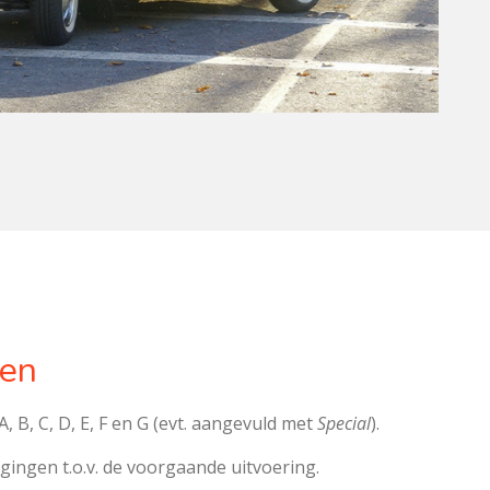
pen
, B, C, D, E, F en G (evt. aangevuld met
Special
).
gingen t.o.v. de voorgaande uitvoering.