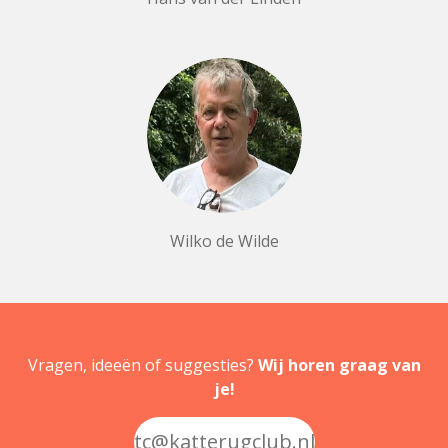
Wilko de Wilde
Vragen, ideeën of suggesties?
Wij horen graag van
je!
tc@katterugclub.nl